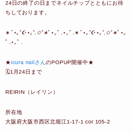
24日の終了の日までネイルチップとともにお待
ちしております。
∗
ﾟ⋆｡˚☪︎⋆｡˚.✩˚∗
ﾟ⋆｡˚ .⋆｡˚ .∗
ﾟ⋆｡˚☪︎⋆｡˚.✩˚∗
ﾟ⋆｡
˚ .⋆｡˚ .
★
icura nailさん
のPOPUP開催中★
🗓1月24日まで
REIRIN（レイリン）
所在地
大阪府大阪市西区北堀江1-17-1 cor 105-2