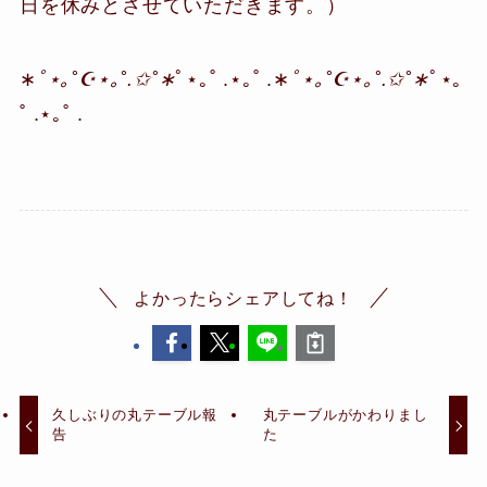
日を休みとさせていただきます。）
∗
ﾟ⋆｡˚☪︎⋆｡˚.✩˚∗
ﾟ⋆｡˚ .⋆｡˚ .∗
ﾟ⋆｡˚☪︎⋆｡˚.✩˚∗
ﾟ⋆｡
˚ .⋆｡˚ .
よかったらシェアしてね！
久しぶりの丸テーブル報
丸テーブルがかわりまし
告
た