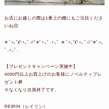
お店にお越しの際は1番上の棚にもご注目くださ
いね😊
∗
ﾟ⋆｡˚☪︎⋆｡˚.✩˚∗
ﾟ⋆｡˚ .⋆｡˚ .∗
ﾟ⋆｡˚☪︎⋆｡˚.✩˚∗
ﾟ⋆｡
˚ .⋆｡˚ .
【プレゼントキャンペーン実施中】
4000円以上お買上げのお客様にノベルティプレ
ゼント🎁
※なくなり次第終了です。
REIRIN（レイリン）