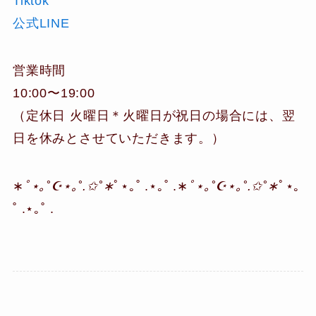
Tiktok
公式LINE
営業時間
10:00〜19:00
（定休日 火曜日＊火曜日が祝日の場合には、翌
日を休みとさせていただきます。）
∗
ﾟ⋆｡˚☪︎⋆｡˚.✩˚∗
ﾟ⋆｡˚ .⋆｡˚ .∗
ﾟ⋆｡˚☪︎⋆｡˚.✩˚∗
ﾟ⋆｡
˚ .⋆｡˚ .